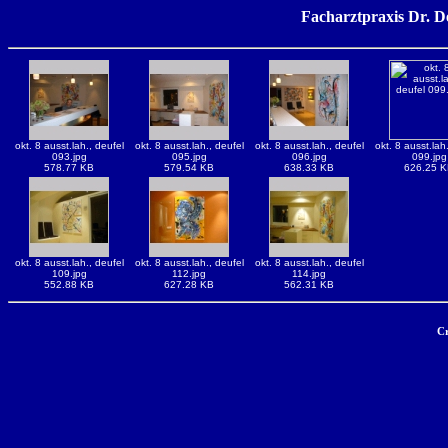
Facharztpraxis Dr. D
okt. 8 ausst.lah., deufel
okt. 8 ausst.lah., deufel
okt. 8 ausst.lah., deufel
okt. 8 ausst.lah
093.jpg
095.jpg
096.jpg
099.jpg
578.77 KB
579.54 KB
638.33 KB
626.25 
okt. 8 ausst.lah., deufel
okt. 8 ausst.lah., deufel
okt. 8 ausst.lah., deufel
109.jpg
112.jpg
114.jpg
552.88 KB
627.28 KB
562.31 KB
Cr